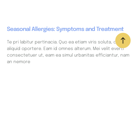
Seasonal Allergies: Symptoms and Treatment
Te pri labitur pertinacia. Quo ea etiam viris soluta, cum in
aliquid oportere. Eam id omnes alterum. Mei velit everti
consectetuer ut, eam ea simul urbanitas efficiantur, nam
an nemore
Read More
How to improve your sleep in stressful times
Te pri labitur pertinacia. Quo ea etiam viris soluta, cum in
aliquid oportere. Eam id omnes alterum. Mei velit everti